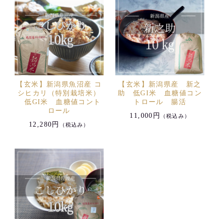
【玄米】新潟県魚沼産 コ
【玄米】新潟県産 新之
シヒカリ（特別栽培米）
助 低GI米 血糖値コン
低GI米 血糖値コント
トロール 腸活
ロール
11,000円
（税込み）
12,280円
（税込み）