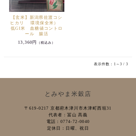
【玄米】新潟県佐渡コシ
ヒカリ 環境保全米）
低GI米 血糖値コントロ
ール 腸活
13,360円
（税込み）
表示件数：1～3 / 3
とみやま米穀店
〒619-0217 京都府木津川市木津町西垣31
代表者：冨山 髙義
電話：0774-72-0040
定休日：日曜、祝日